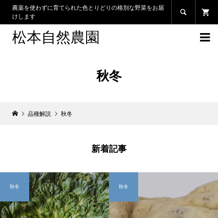
農薬を使わずに育てられた色とりどりの格別な野菜をお届

けします
松本自然農園

秋冬
品種解説
秋冬
新着記事
秋冬
秋冬