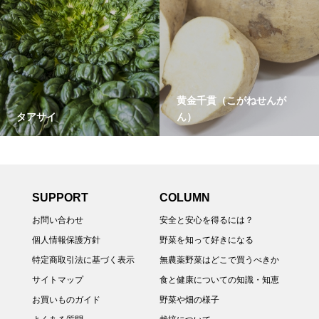
黄金千貫（こがねせんが
タアサイ
ん）
SUPPORT
COLUMN
お問い合わせ
安全と安心を得るには？
個人情報保護方針
野菜を知って好きになる
特定商取引法に基づく表示
無農薬野菜はどこで買うべきか
サイトマップ
食と健康についての知識・知恵
お買いものガイド
野菜や畑の様子