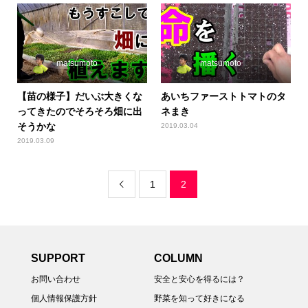
matsumoto
matsumoto
【苗の様子】だいぶ大きくな
あいちファーストトマトのタ
ってきたのでそろそろ畑に出
ネまき
そうかな
2019.03.04
2019.03.09
1
2

SUPPORT
COLUMN
お問い合わせ
安全と安心を得るには？
個人情報保護方針
野菜を知って好きになる