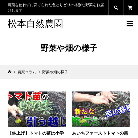
農薬を使わずに育てられた色とりどりの格別な野菜をお届

けします
松本自然農園

野菜や畑の様子
農家コラム
野菜や畑の様子
matsumoto
matsumoto
【鉢上げ】トマトの苗は小学
あいちファーストトマトの苗