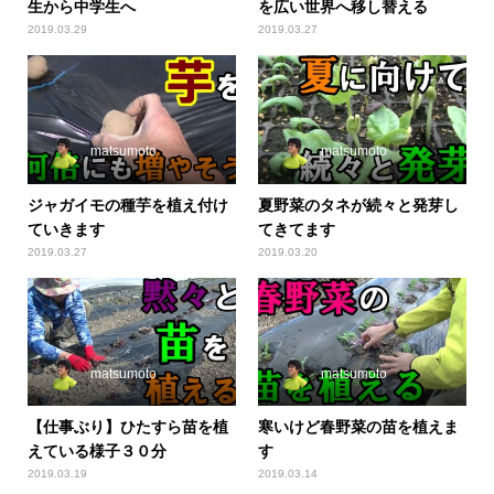
生から中学生へ
を広い世界へ移し替える
2019.03.29
2019.03.27
matsumoto
matsumoto
ジャガイモの種芋を植え付け
夏野菜のタネが続々と発芽し
ていきます
てきてます
2019.03.27
2019.03.20
matsumoto
matsumoto
【仕事ぶり】ひたすら苗を植
寒いけど春野菜の苗を植えま
えている様子３０分
す
2019.03.19
2019.03.14