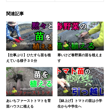
関連記事
matsumoto
matsumoto
【仕事ぶり】ひたすら苗を植
寒いけど春野菜の苗を植えま
えている様子３０分
す
matsumoto
matsumoto
あいちファーストトマトを育
【鉢上げ】トマトの苗は小学
苗ハウスに植える
生から中学生へ