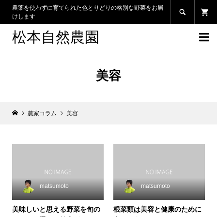
農薬を使わずに育てられた色とりどりの格別な野菜をお届

けします
松本自然農園

美容
農家コラム
美容
matsumoto
matsumoto
美味しいと思える野菜を旬の
根菜類は美容と健康のために