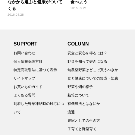
なかから選ぶと健康がついて
食べよう
くる
2015.09.21
2016.04.28
SUPPORT
COLUMN
お問い合わせ
安全と安心を得るには？
個人情報保護方針
野菜を知って好きになる
特定商取引法に基づく表示
無農薬野菜はどこで買うべきか
サイトマップ
食と健康についての知識・知恵
お買いものガイド
野菜や畑の様子
よくある質問
栽培について
到着した野菜凍結時の対応につ
有機農法とはなにか
いて
流通
農家としての生き方
子育てと野菜育て