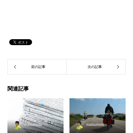
関連記事
matsumoto
matsumoto